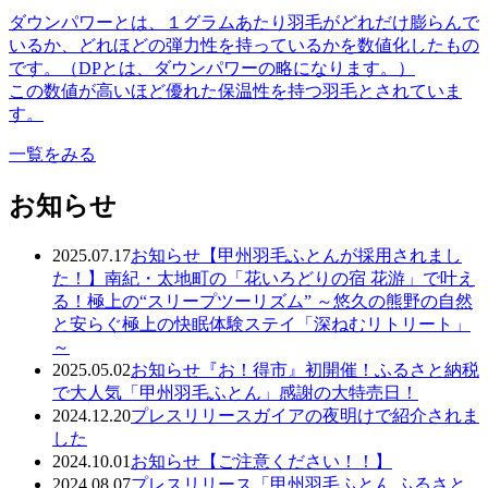
ダウンパワーとは、１グラムあたり羽毛がどれだけ膨らんで
いるか、どれほどの弾力性を持っているかを数値化したもの
です。（DPとは、ダウンパワーの略になります。）
この数値が高いほど優れた保温性を持つ羽毛とされていま
す。
一覧をみる
お知らせ
2025.07.17
お知らせ
【甲州羽毛ふとんが採用されまし
た！】南紀・太地町の「花いろどりの宿 花游」で叶え
る！極上の“スリープツーリズム” ～悠久の熊野の自然
と安らぐ極上の快眠体験ステイ「深ねむリトリート」
～
2025.05.02
お知らせ
『お！得市』初開催！ふるさと納税
で大人気「甲州羽毛ふとん」感謝の大特売日！
2024.12.20
プレスリリース
ガイアの夜明けで紹介されま
した
2024.10.01
お知らせ
【ご注意ください！！】
2024.08.07
プレスリリース
「甲州羽毛ふとん ふるさと