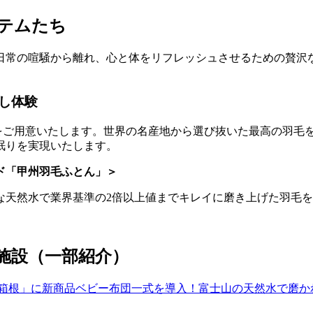
テムたち
日常の喧騒から離れ、心と体をリフレッシュさせるための贅沢
し体験
をご用意いたします。世界の名産地から選び抜いた最高の羽毛
眠りを実現いたします。
ド「甲州羽毛ふとん」＞
な天然水で業界基準の2倍以上値までキレイに磨き上げた羽毛
施設（一部紹介）
箱根」に新商品ベビー布団一式を導入！富士山の天然水で磨かれ