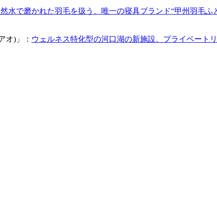
然水で磨かれた羽毛を扱う、唯一の寝具ブランド“甲州羽毛ふとん”
ムアオ)」：
ウェルネス特化型の河口湖の新施設、プライベートリゾートホテ