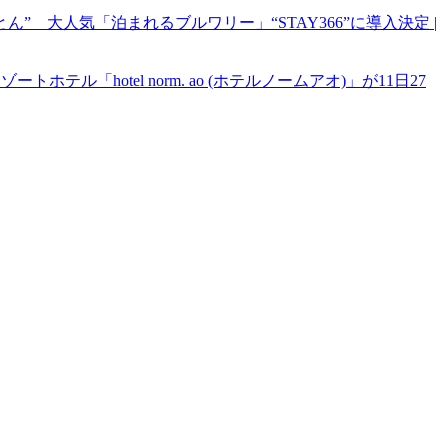
 大人気「泊まれるブルワリー」“STAY366”に導入決定 |
ル「hotel norm. ao (ホテルノームアオ)」が11日27