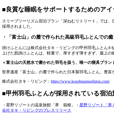
■良質な睡眠をサポートするためのアイ
スリープツーリズム宿泊プラン「深ねむリトリート」では、
採用されました。
・「富士山」の麓で作られた高級羽毛ふとんでの癒
掛けふとんには株式会社タキ・リビングの甲州羽毛ふとん®
上げた肌掛けふとんは、軽量で、厚すぎず薄すぎず、最上の
＜富士山の天然水で磨かれた羽毛を扱う、唯一の寝具ブラン
世界遺産「富士山」の麓で作られた日本製羽毛ふとん。豊富
株式会社タキ・リビング：
https://www.koushuumoufuton.com/
■甲州羽毛ふとんが採用されている宿泊
・星野リゾートの温泉旅館「界 箱根」：
星野リゾート「界 
会社タキ・リビングのプレスリリース